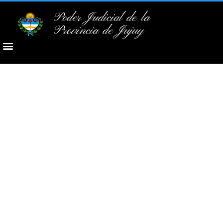
Poder Judicial de la
Provincia de Jujuy