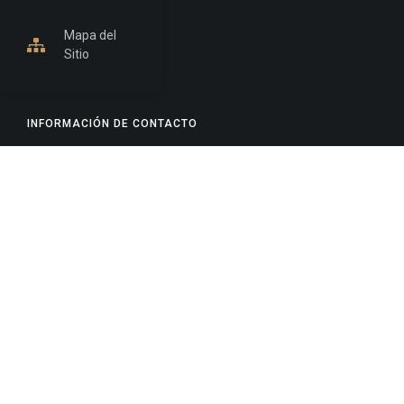
Mapa del
Sitio
INFORMACIÓN DE CONTACTO
Jujuy, Argentina
0388-4245300
Edificio Central : 0388-4245300
Suprema Corte de Justicia: 4245330 - 4245331 -
4245332 - 4245334 - 4245335
Juzgado Civil: 4245321 - 4245322 - 4245323 - 4245324
- 4245325
Edificio Ex-Panorama: 4245342
Tribunal de Familia - Vocalías 1, 2 y 3: 4245340
Tribunal de Familia - Vocalías 4, 5 y 6: 4245341