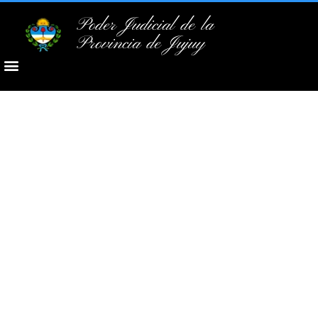
Poder Judicial de la
Provincia de Jujuy