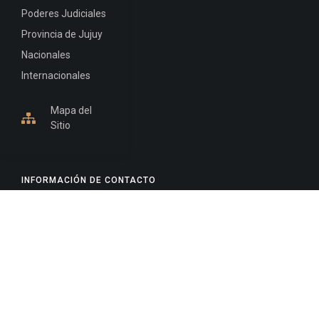
Poderes Judiciales
Provincia de Jujuy
Nacionales
Internacionales
Mapa del
Sitio
INFORMACIÓN DE CONTACTO
Jujuy, Argentina
0388-4245300
Edificio Central : 0388-4245300
Suprema Corte de Justicia: 4245330 - 4245331 -
4245332 - 4245334 - 4245335
Juzgado Civil: 4245321 - 4245322 - 4245323 - 4245324