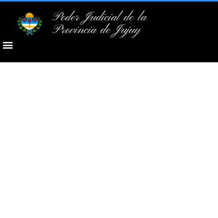
Poder Judicial de la
Provincia de Jujuy