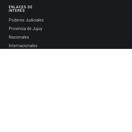
ENLACES DE
INTERÉS
Poderes Judiciales
Provincia de Jujuy
Nacionales
Internacionales
Mapa del
Sitio
INFORMACIÓN DE CONTACTO
Jujuy, Argentina
0388-4245300
Edificio Central : 0388-4245300
Suprema Corte de Justicia: 4245330 - 4245331 -