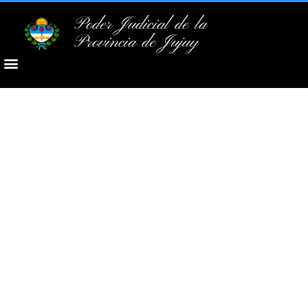
Poder Judicial de la
Provincia de Jujuy