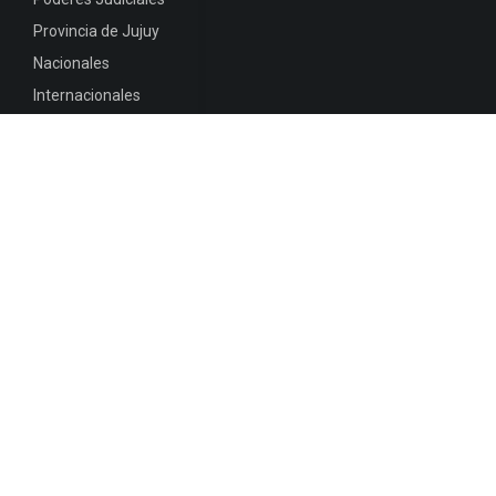
Provincia de Jujuy
Nacionales
Internacionales
Mapa del
Sitio
INFORMACIÓN DE CONTACTO
Jujuy, Argentina
0388-4245300
Edificio Central : 0388-4245300
Suprema Corte de Justicia: 4245330 - 4245331 -
4245332 - 4245334 - 4245335
Juzgado Civil: 4245321 - 4245322 - 4245323 - 4245324
- 4245325