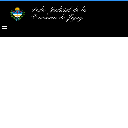
Poder Judicial de la
Provincia de Jujuy