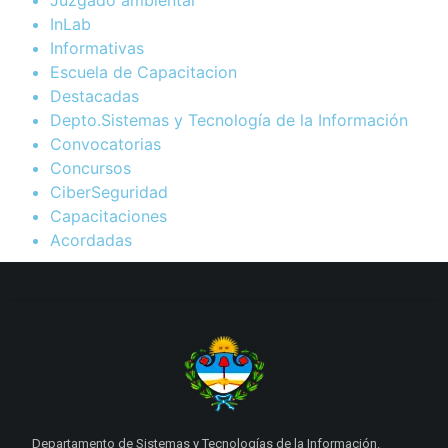
Juzgado ambiental
InLab
Informativas
Escuela de Capacitacion
Destacadas
Depto.Sistemas y Tecnología de la Información
Convocatorias
Concursos
CiberSeguridad
Capacitaciones
Acordadas
Departamento de Sistemas y Tecnologías de la Información.