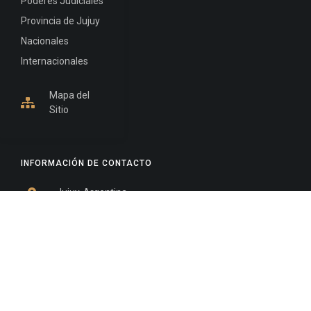
Poderes Judiciales
Provincia de Jujuy
Nacionales
Internacionales
Mapa del
Sitio
INFORMACIÓN DE CONTACTO
Jujuy, Argentina
0388-4245300
Edificio Central : 0388-4245300
Suprema Corte de Justicia: 4245330 - 4245331 -
4245332 - 4245334 - 4245335
Juzgado Civil: 4245321 - 4245322 - 4245323 - 4245324