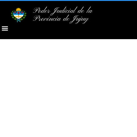
Poder Judicial de la
Provincia de Jujuy