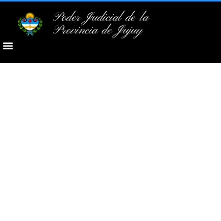
Poder Judicial de la
Provincia de Jujuy