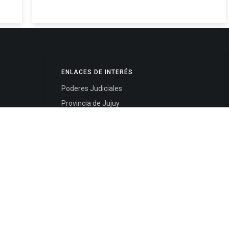
ENLACES DE INTERÉS
Poderes Judiciales
Provincia de Jujuy
Nacionales
- 4245334
Internacionales
245325
Mapa del Sitio