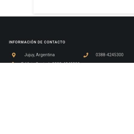
INFORMACIÓN DE CONTACTO
Jujuy, Argentina
0388-4245300
Edificio Central : 0388-4245300
Suprema Corte de Justicia: 4245330 - 4245331 - 4245332 
- 4245335
Juzgado Civil: 4245321 - 4245322 - 4245323 - 4245324 - 4
Edificio Ex-Panorama: 4245342
Tribunal de Familia - Vocalías 1, 2 y 3: 4245340
Tribunal de Familia - Vocalías 4, 5 y 6: 4245341