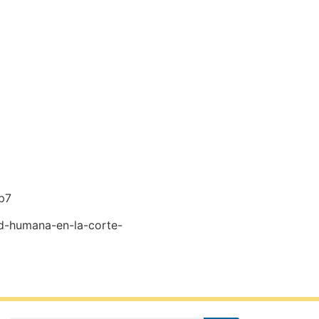
Ap7
dad-humana-en-la-corte-