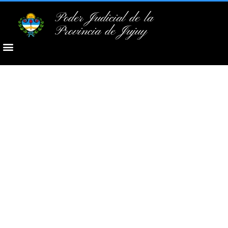
Poder Judicial de la
Provincia de Jujuy