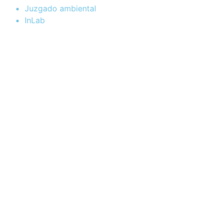
Juzgado ambiental
InLab
Informativas
Escuela de Capacitacion
Destacadas
Depto.Sistemas y Tecnología de la Información
Convocatorias
Concursos
CiberSeguridad
Capacitaciones
Acordadas