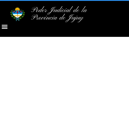
Poder Judicial de la
Provincia de Jujuy