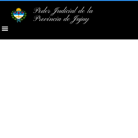
Poder Judicial de la
Provincia de Jujuy