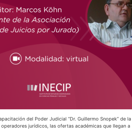
apacitación del Poder Judicial “Dr. Guillermo Snopek” de l
s operadores jurídicos, las ofertas académicas que llegan a