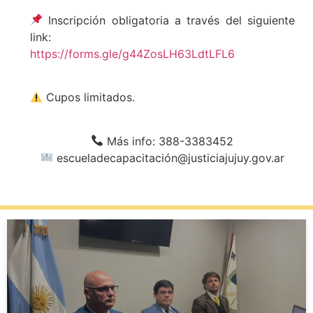
Inscripción obligatoria a través del siguiente
link:
https://forms.gle/g44ZosLH63LdtLFL6
Cupos limitados.
Más info: 388-3383452
escueladecapacitación@justiciajujuy.gov.ar