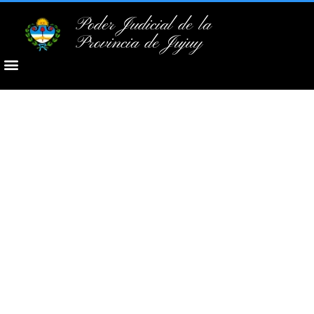
Poder Judicial de la
Provincia de Jujuy