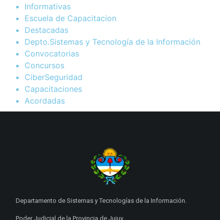
Informativas
Escuela de Capacitacion
Destacadas
Depto.Sistemas y Tecnología de la Información
Convocatorias
Concursos
CiberSeguridad
Capacitaciones
Acordadas
Departamento de Sistemas y Tecnologías de la Información.
Poder Judicial de la Provincia de Jujuy