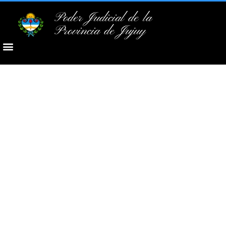
Poder Judicial de la
Provincia de Jujuy