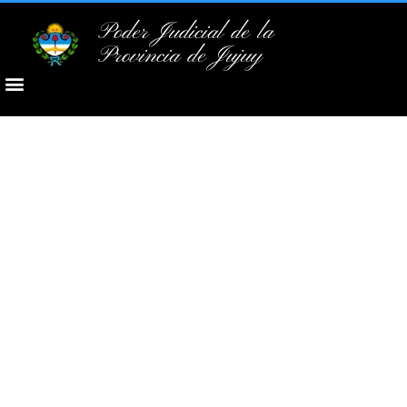
Poder Judicial de la
Provincia de Jujuy