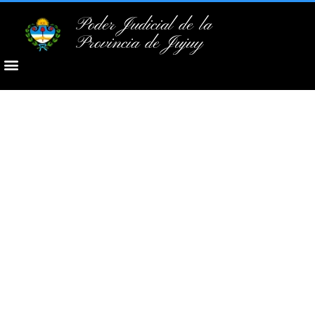
Poder Judicial de la
Provincia de Jujuy