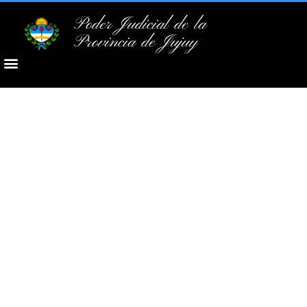
Poder Judicial de la
Provincia de Jujuy