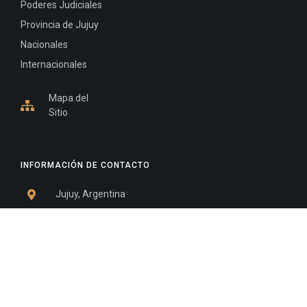
Poderes Judiciales
Provincia de Jujuy
Nacionales
Internacionales
Mapa del
Sitio
INFORMACIÓN DE CONTACTO
Jujuy, Argentina
0388-4245300
Edificio Central : 0388-4245300
Suprema Corte de Justicia: 4245330 - 4245331 -
4245332 - 4245334 - 4245335
Juzgado Civil: 4245321 - 4245322 - 4245323 - 4245324