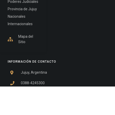
Poderes Judiciales
Provincia de Jujuy
Nacionales
Internacionales
Mapa del
Sitio
INFORMACIÓN DE CONTACTO
Jujuy, Argentina
0388-4245300
Edificio Central : 0388-4245300
Suprema Corte de Justicia: 4245330 - 4245331 -
4245332 - 4245334 - 4245335
Juzgado Civil: 4245321 - 4245322 - 4245323 - 4245324