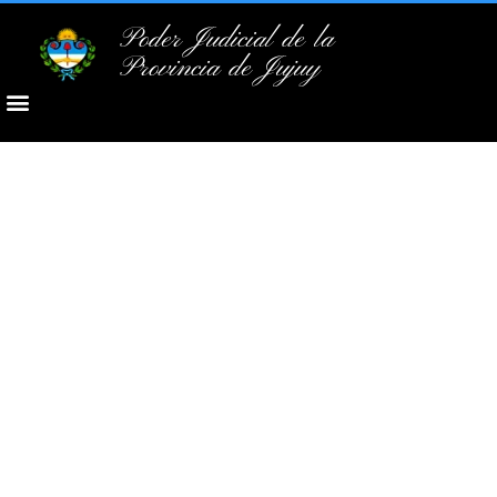
Poder Judicial de la
Provincia de Jujuy