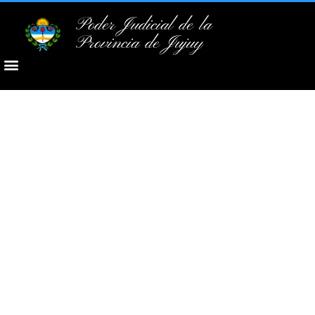
Poder Judicial de la
Provincia de Jujuy