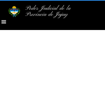
Poder Judicial de la
Provincia de Jujuy