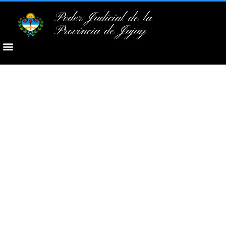
Poder Judicial de la
Provincia de Jujuy