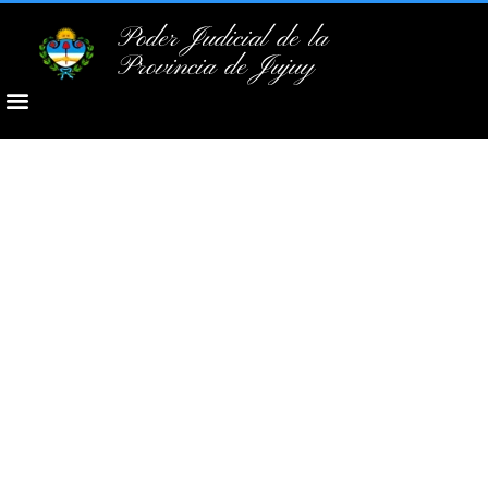
Poder Judicial de la
Provincia de Jujuy