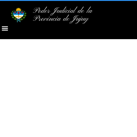
Poder Judicial de la
Provincia de Jujuy