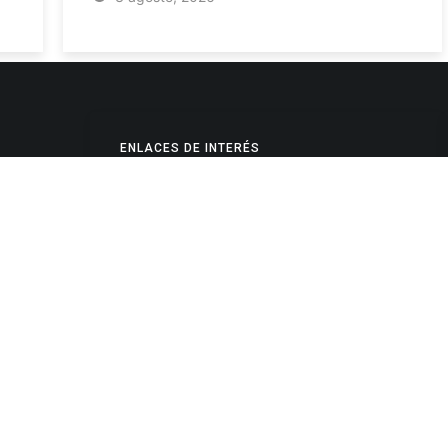
ENLACES DE INTERÉS
Poderes Judiciales
Provincia de Jujuy
Nacionales
- 4245334
Internacionales
245325
Mapa del Sitio