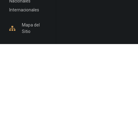
Nacionales
Internacionales
Mapa del
Sitio
INFORMACIÓN DE CONTACTO
Jujuy, Argentina
0388-4245300
Edificio Central : 0388-4245300
Suprema Corte de Justicia: 4245330 - 4245331 -
4245332 - 4245334 - 4245335
Juzgado Civil: 4245321 - 4245322 - 4245323 - 4245324
- 4245325
Edificio Ex-Panorama: 4245342