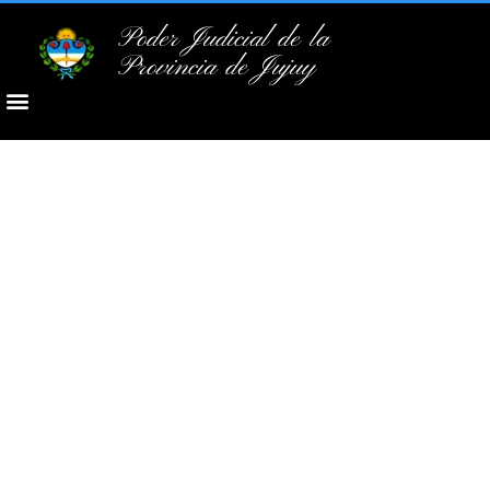
Poder Judicial de la
Provincia de Jujuy