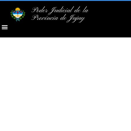
Poder Judicial de la
Provincia de Jujuy