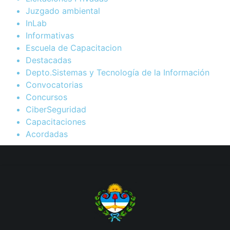
Juzgado ambiental
InLab
Informativas
Escuela de Capacitacion
Destacadas
Depto.Sistemas y Tecnología de la Información
Convocatorias
Concursos
CiberSeguridad
Capacitaciones
Acordadas