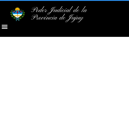
Poder Judicial de la
Provincia de Jujuy