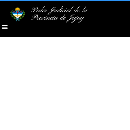
Poder Judicial de la
Provincia de Jujuy