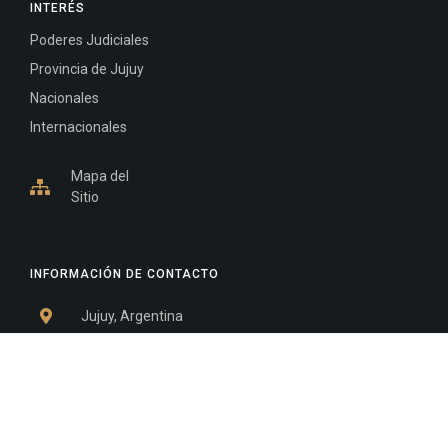
INTERÉS
Poderes Judiciales
Provincia de Jujuy
Nacionales
Internacionales
Mapa del
Sitio
INFORMACIÓN DE CONTACTO
Jujuy, Argentina
0388-4245300
Edificio Central : 0388-4245300
Suprema Corte de Justicia: 4245330 - 4245331 -
4245332 - 4245334 - 4245335