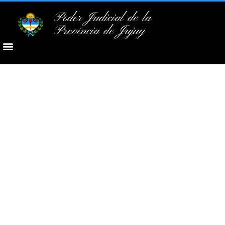
Poder Judicial de la
Provincia de Jujuy