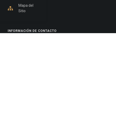
Mapa del
Sitio
INFORMACIÓN DE CONTACTO
Jujuy, Argentina
0388-4245300
Edificio Central : 0388-4245300
Suprema Corte de Justicia: 4245330 - 4245331 -
4245332 - 4245334 - 4245335
Juzgado Civil: 4245321 - 4245322 - 4245323 - 4245324
- 4245325
Edificio Ex-Panorama: 4245342
Tribunal de Familia - Vocalías 1, 2 y 3: 4245340
Tribunal de Familia - Vocalías 4, 5 y 6: 4245341